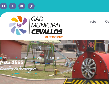
Inicio
Ce
Inicio
Gaceta
Actas de Concejo
Acta 1565
Cevallos
en tu corazón