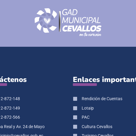
áctenos
Enlaces importan
 2-872-148
Rendición de Cuentas
 2-872-149
Lotaip
 2-872-566
PAC
pa Real y Av. 24 de Mayo
Cultura Cevallos
cipio@cevallos.gob.ec
Turismo Cevallos