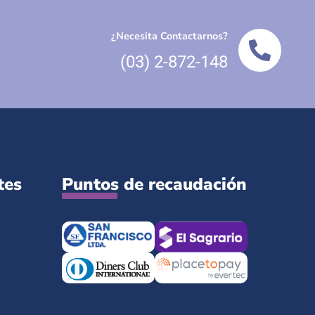
¿Necesita Contactarnos?
(03) 2-872-148
tes
Puntos de recaudación