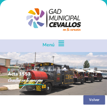
Menú
Inicio
Gaceta
Actas de Concejo
Acta 1553
Cevallos
en tu corazón
Volver