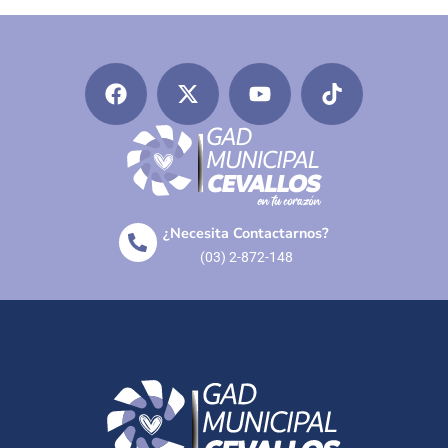
¿Necesita Contactarnos?
(03) 2-872-148