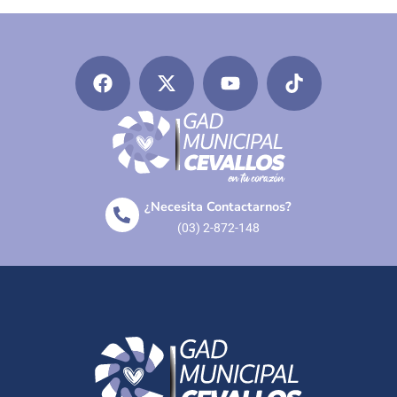
¿Necesita Contactarnos?
(03) 2-872-148