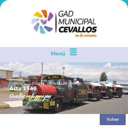
Menú
Inicio
Gaceta
Actas de Concejo
Acta 1546
Cevallos
en tu corazón
Volver