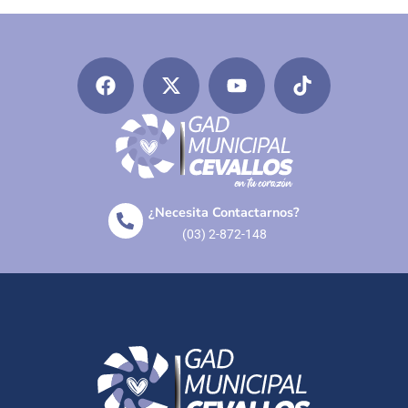
¿Necesita Contactarnos?
(03) 2-872-148