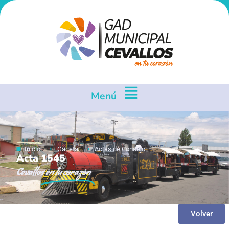
Menú
Inicio
Gaceta
Actas de Concejo
Acta 1545
Cevallos
en tu corazón
Volver