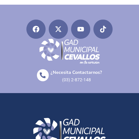
¿Necesita Contactarnos?
(03) 2-872-148