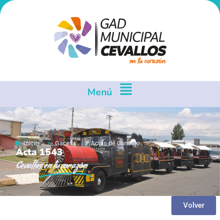
Menú
Inicio
Gaceta
Actas de Concejo
Acta 1543
Cevallos
en tu corazón
Volver