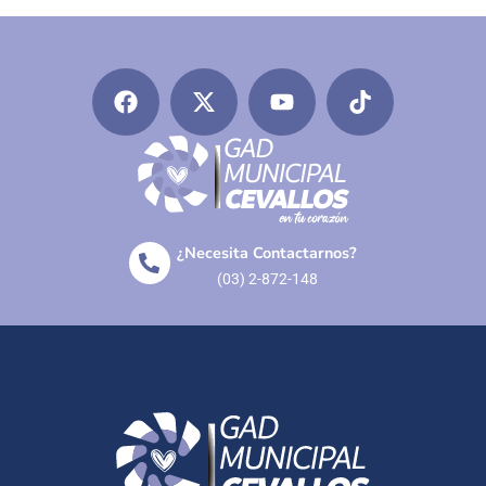
¿Necesita Contactarnos?
(03) 2-872-148