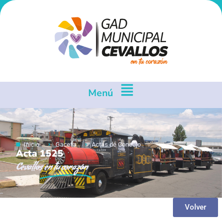
Menú
Inicio
Gaceta
Actas de Concejo
Acta 1525
Cevallos
en tu corazón
Volver