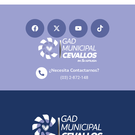
¿Necesita Contactarnos?
(03) 2-872-148