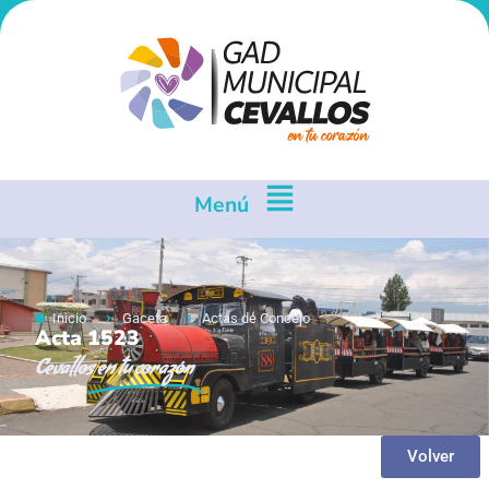
Menú
Inicio
Gaceta
Actas de Concejo
Acta 1523
Cevallos
en tu corazón
Volver