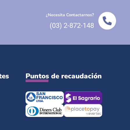
¿Necesita Contactarnos?
(03) 2-872-148
tes
Puntos de recaudación