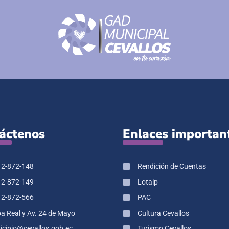
áctenos
Enlaces importan
 2-872-148
Rendición de Cuentas
 2-872-149
Lotaip
 2-872-566
PAC
pa Real y Av. 24 de Mayo
Cultura Cevallos
cipio@cevallos.gob.ec
Turismo Cevallos