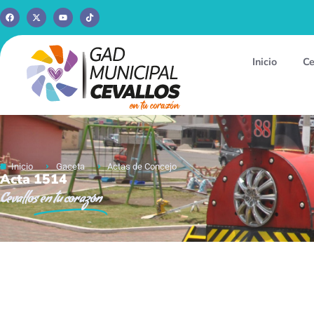
Inicio
Ce
Inicio
Gaceta
Actas de Concejo
Acta 1514
Cevallos
en tu corazón