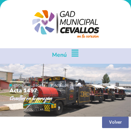
Menú
Inicio
Gaceta
Actas de Concejo
Acta 1497
Cevallos
en tu corazón
Volver