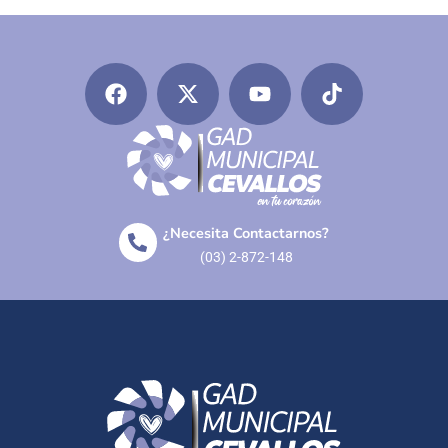
¿Necesita Contactarnos?
(03) 2-872-148