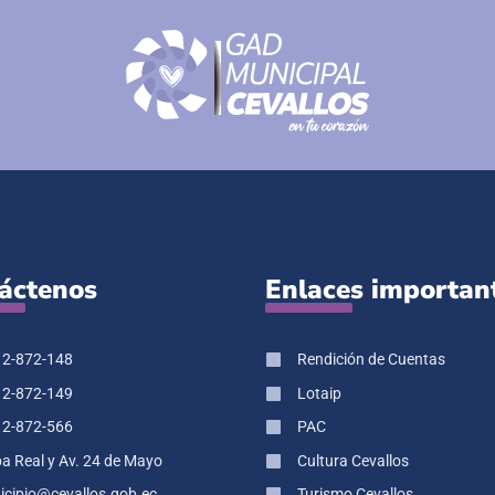
áctenos
Enlaces importan
 2-872-148
Rendición de Cuentas
 2-872-149
Lotaip
 2-872-566
PAC
pa Real y Av. 24 de Mayo
Cultura Cevallos
cipio@cevallos.gob.ec
Turismo Cevallos