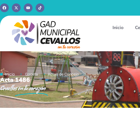
Inicio
Ce
Inicio
Gaceta
Actas de Concejo
Acta 1486
Cevallos
en tu corazón