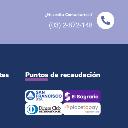
¿Necesita Contactarnos?
(03) 2-872-148
tes
Puntos de recaudación