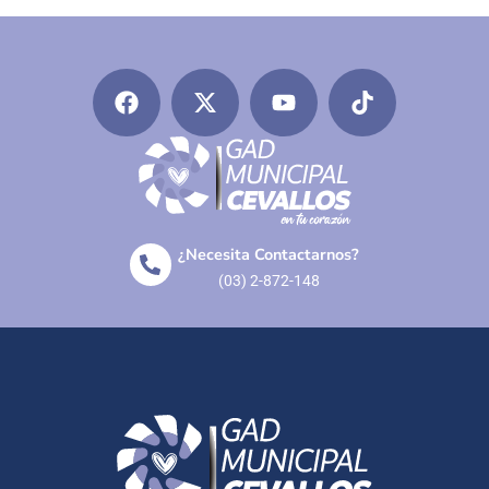
¿Necesita Contactarnos?
(03) 2-872-148