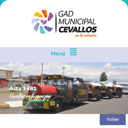
Menú
Inicio
Gaceta
Actas de Concejo
Acta 1481
Cevallos
en tu corazón
Volver