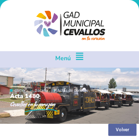
Menú
Inicio
Gaceta
Actas de Concejo
Acta 1480
Cevallos
en tu corazón
Volver