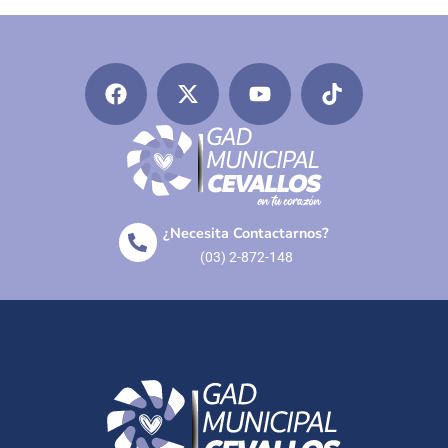
¿Necesita Contactarnos?
(03) 2-872-148