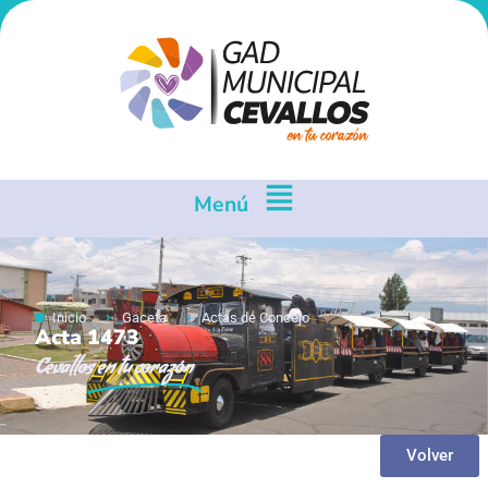
Menú
Inicio
Gaceta
Actas de Concejo
Acta 1473
Cevallos
en tu corazón
Volver