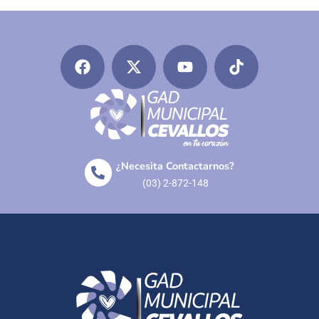
¿Necesita Contactarnos?
(03) 2-872-148