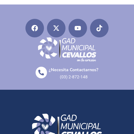
¿Necesita Contactarnos?
(03) 2-872-148