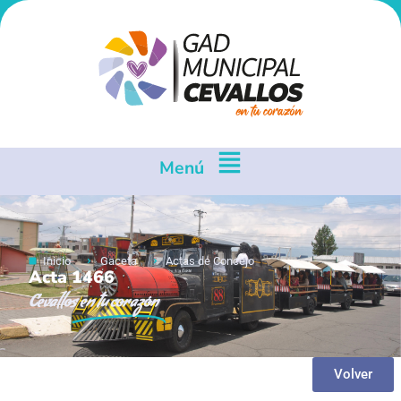
Menú
Inicio
Gaceta
Actas de Concejo
Acta 1466
Cevallos
en tu corazón
Volver