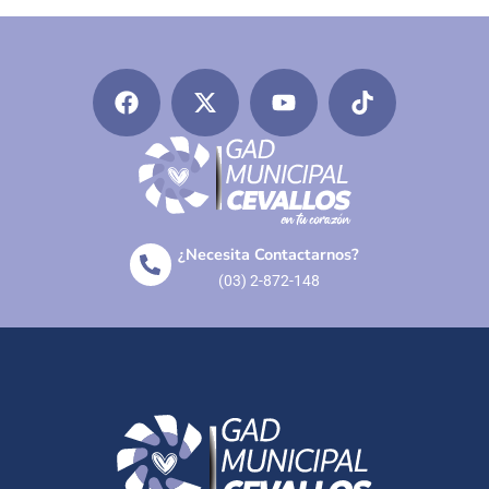
¿Necesita Contactarnos?
(03) 2-872-148