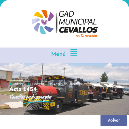
Menú
Inicio
Gaceta
Actas de Concejo
Acta 1454
Cevallos
en tu corazón
Volver