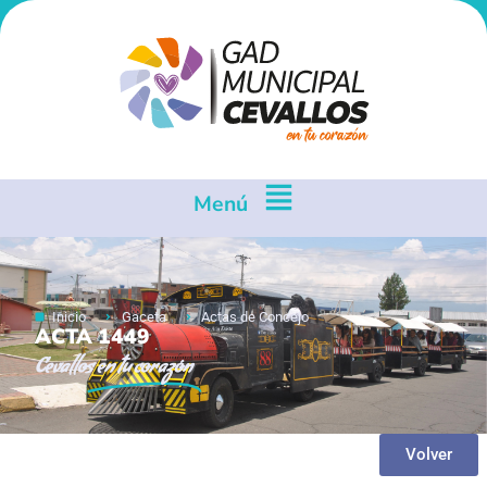
Menú
Inicio
Gaceta
Actas de Concejo
ACTA 1449
Cevallos
en tu corazón
Volver