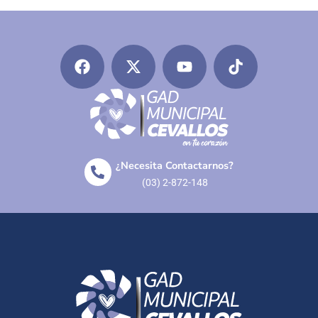
¿Necesita Contactarnos?
(03) 2-872-148