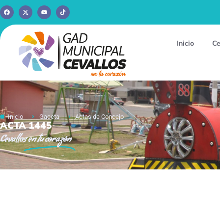
Inicio
Ce
Inicio
Gaceta
Actas de Concejo
ACTA 1445
Cevallos
en tu corazón