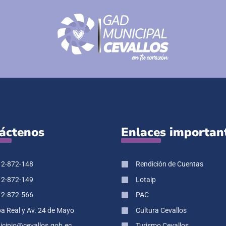
áctenos
Enlaces importan
 2-872-148
Rendición de Cuentas
 2-872-149
Lotaip
 2-872-566
PAC
pa Real y Av. 24 de Mayo
Cultura Cevallos
cipio@cevallos.gob.ec
Turismo Cevallos