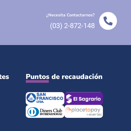
¿Necesita Contactarnos?
(03) 2-872-148
tes
Puntos de recaudación