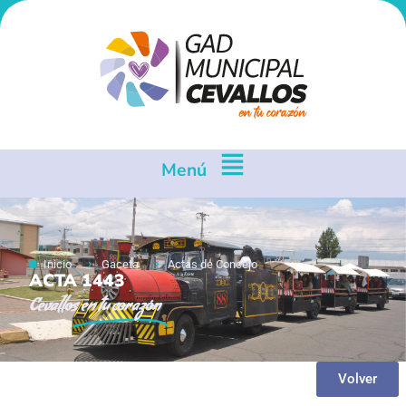
Menú
Inicio
Gaceta
Actas de Concejo
ACTA 1443
Cevallos
en tu corazón
Volver