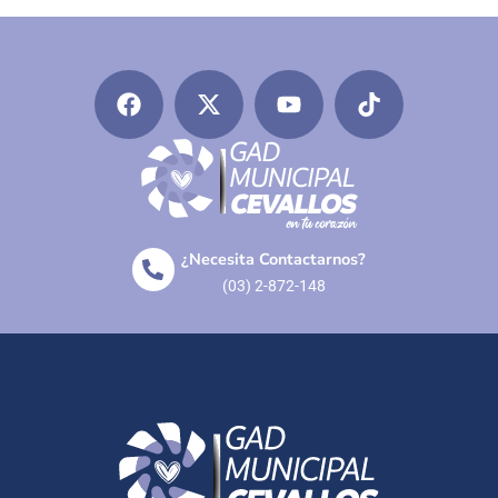
¿Necesita Contactarnos?
(03) 2-872-148