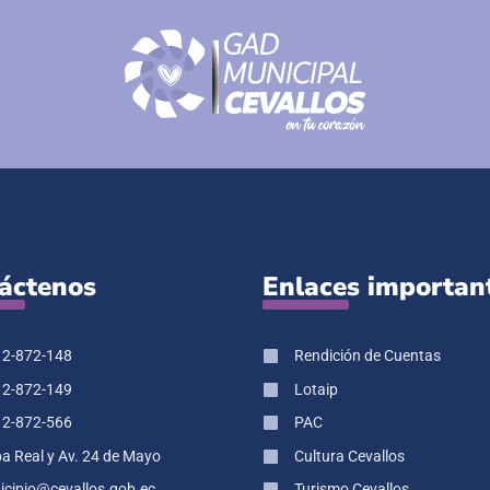
áctenos
Enlaces importan
 2-872-148
Rendición de Cuentas
 2-872-149
Lotaip
 2-872-566
PAC
pa Real y Av. 24 de Mayo
Cultura Cevallos
cipio@cevallos.gob.ec
Turismo Cevallos