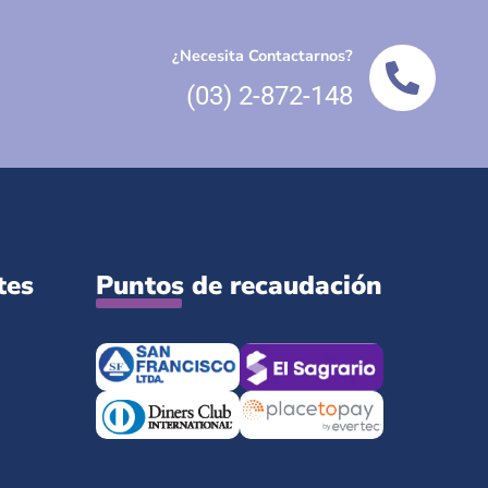
¿Necesita Contactarnos?
(03) 2-872-148
tes
Puntos de recaudación