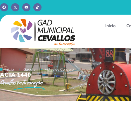
Inicio
Ce
Inicio
Gaceta
Actas de Concejo
ACTA 1440
Cevallos
en tu corazón