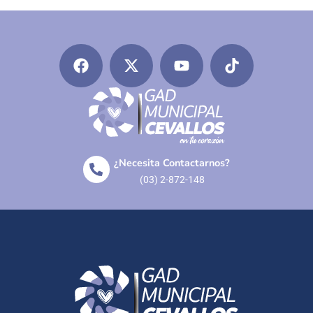
¿Necesita Contactarnos?
(03) 2-872-148