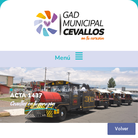
Menú
Inicio
Gaceta
Actas de Concejo
ACTA 1437
Cevallos
en tu corazón
Volver