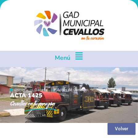
Menú
Inicio
Gaceta
Actas de Concejo
ACTA 1425
Cevallos
en tu corazón
Volver