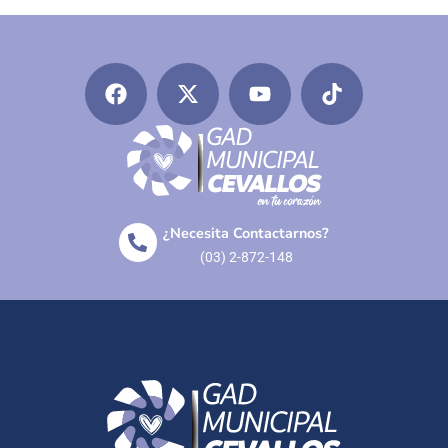
¿Necesita Contactarnos?
(03) 2-872-148