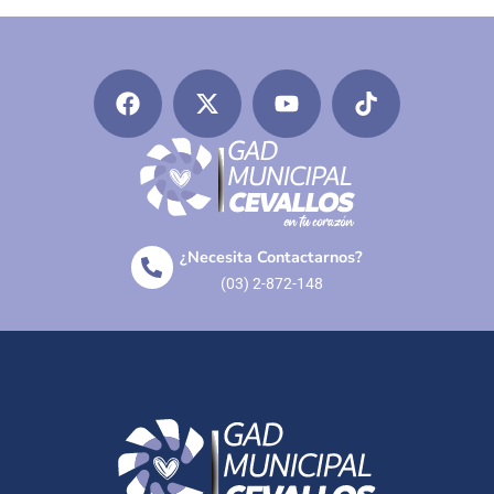
¿Necesita Contactarnos?
(03) 2-872-148