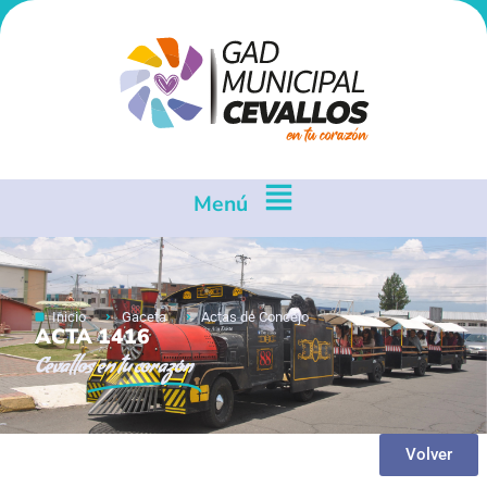
Menú
Inicio
Gaceta
Actas de Concejo
ACTA 1416
Cevallos
en tu corazón
Volver