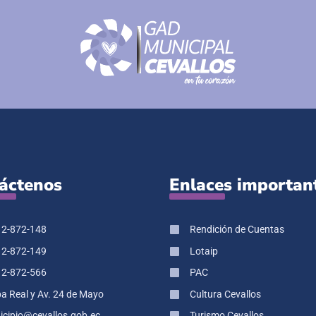
áctenos
Enlaces importan
 2-872-148
Rendición de Cuentas
 2-872-149
Lotaip
 2-872-566
PAC
pa Real y Av. 24 de Mayo
Cultura Cevallos
cipio@cevallos.gob.ec
Turismo Cevallos