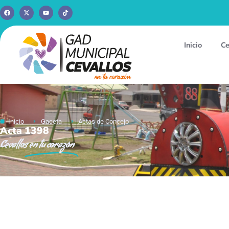
Inicio
Ce
Inicio
Gaceta
Actas de Concejo
Acta 1398
Cevallos
en tu corazón