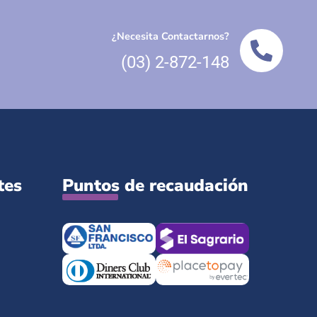
¿Necesita Contactarnos?
(03) 2-872-148
tes
Puntos de recaudación