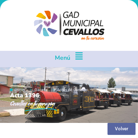
Menú
Inicio
Gaceta
Actas de Concejo
Acta 1396
Cevallos
en tu corazón
Volver