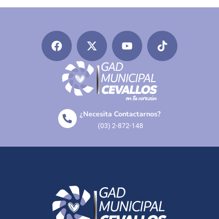
¿Necesita Contactarnos?
(03) 2-872-148