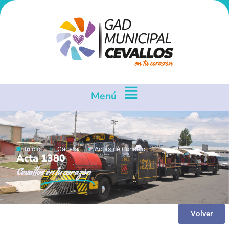
Menú
Inicio
Gaceta
Actas de Concejo
Acta 1380
Cevallos
en tu corazón
Volver