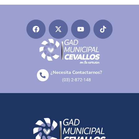
¿Necesita Contactarnos?
(03) 2-872-148