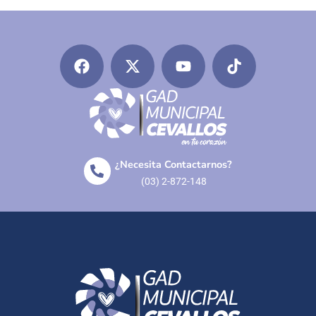
¿Necesita Contactarnos?
(03) 2-872-148