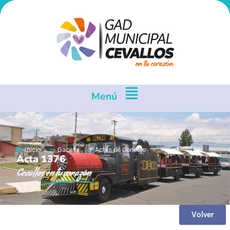
Menú
Inicio
Gaceta
Actas de Concejo
Acta 1376
Cevallos
en tu corazón
Volver