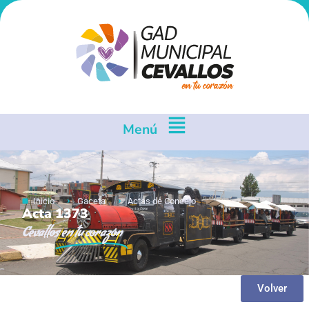
Menú
Inicio
Gaceta
Actas de Concejo
Acta 1373
Cevallos
en tu corazón
Volver