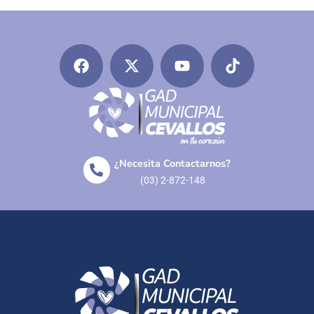
¿Necesita Contactarnos?
(03) 2-872-148