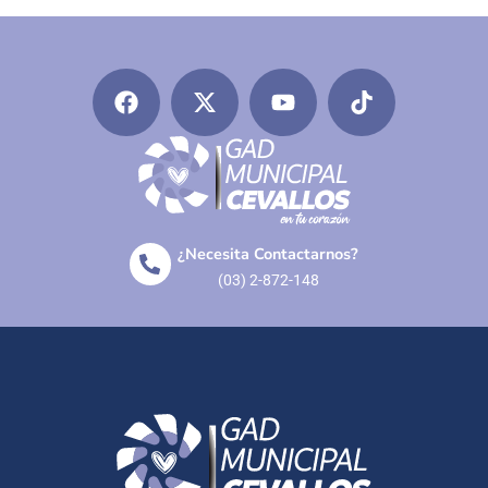
¿Necesita Contactarnos?
(03) 2-872-148