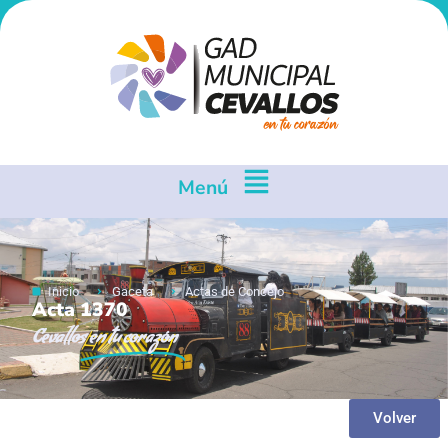
Menú
Inicio
Gaceta
Actas de Concejo
Acta 1370
Cevallos
en tu corazón
Volver