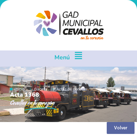
Menú
Inicio
Gaceta
Actas de Concejo
Acta 1368
Cevallos
en tu corazón
Volver