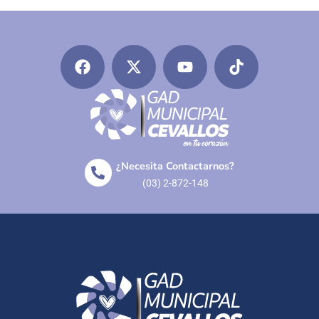
¿Necesita Contactarnos?
(03) 2-872-148