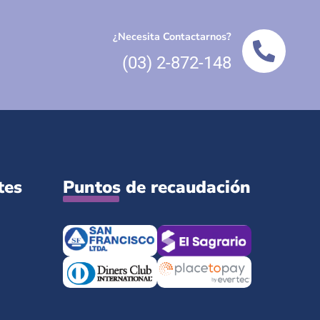
¿Necesita Contactarnos?
(03) 2-872-148
tes
Puntos de recaudación