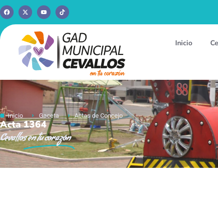
Inicio
Ce
Inicio
Gaceta
Actas de Concejo
Acta 1364
Cevallos
en tu corazón