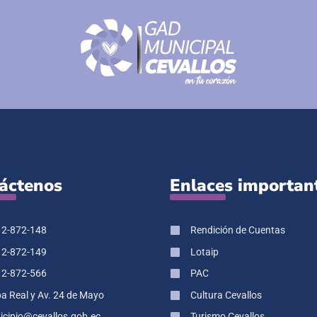
áctenos
Enlaces importan
 2-872-148
Rendición de Cuentas
 2-872-149
Lotaip
 2-872-566
PAC
pa Real y Av. 24 de Mayo
Cultura Cevallos
cipio@cevallos.gob.ec
Turismo Cevallos