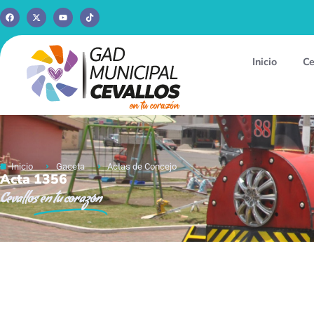
Inicio
Ce
Inicio
Gaceta
Actas de Concejo
Acta 1356
Cevallos
en tu corazón