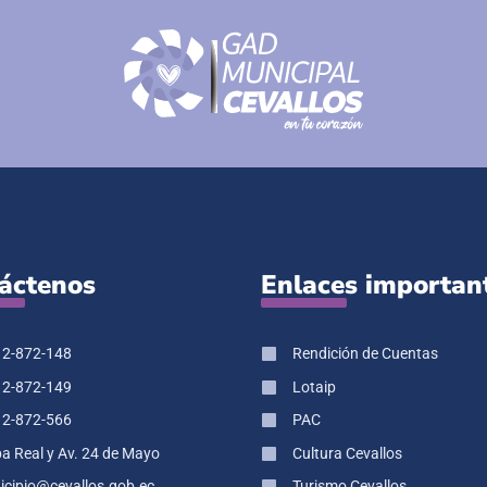
áctenos
Enlaces importan
 2-872-148
Rendición de Cuentas
 2-872-149
Lotaip
 2-872-566
PAC
pa Real y Av. 24 de Mayo
Cultura Cevallos
cipio@cevallos.gob.ec
Turismo Cevallos