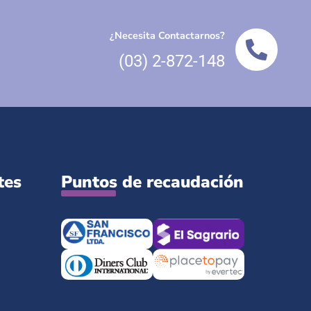
¿Necesita Contactarnos?
(03) 2-872-148
tes
Puntos de recaudación