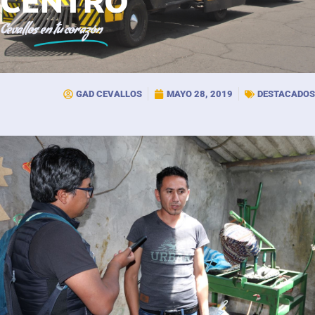
CENTRO
Cevallos
en tu corazón
GAD CEVALLOS
MAYO 28, 2019
DESTACADOS