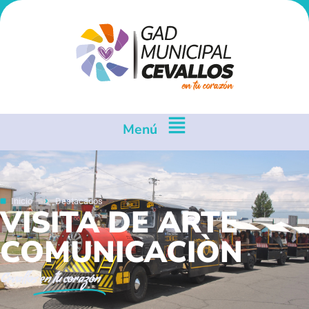
Menú
Inicio
Destacados
VISITA DE ARTE
COMUNICACIÒN
Cevallos
en tu corazón