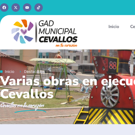
Inicio
Ce
Inicio
Destacados
Varias obras en ejecu
Cevallos
Cevallos
en tu corazón