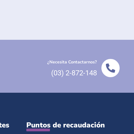
¿Necesita Contactarnos?
(03) 2-872-148
tes
Puntos de recaudación