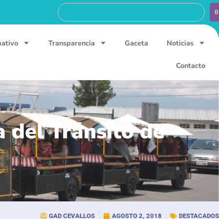
B
mativo
Transparencia
Gaceta
Noticias
Contacto
a del Tránsito de
GAD CEVALLOS
AGOSTO 2, 2018
DESTACADOS