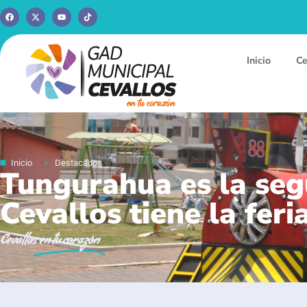
Inicio
Ce
Inicio
Destacados
Tungurahua es la seg
Cevallos tiene la fer
Cevallos
en tu corazón