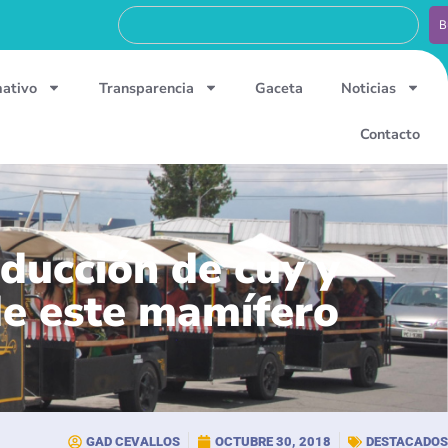
B
mativo
Transparencia
Gaceta
Noticias
Contacto
ducción de cuy y
de este mamífero
GAD CEVALLOS
OCTUBRE 30, 2018
DESTACADOS