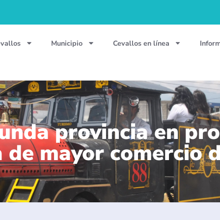
vallos
Municipio
Cevallos en línea
Infor
unda provincia en pro
ia de mayor comercio 