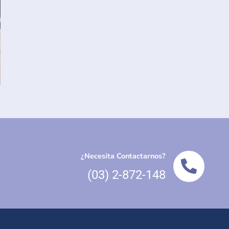
¿Necesita Contactarnos?
(03) 2-872-148