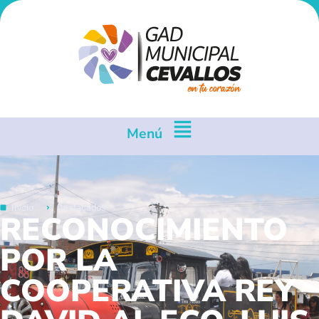
Menú
Inicio
Destacados
RECONOCIMIENTO
POR LA
COOPERATIVA REY