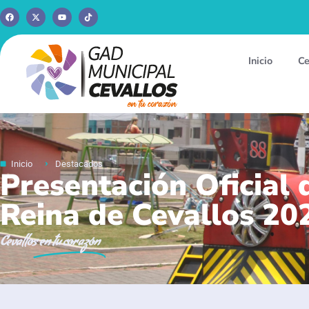
Inicio
Ce
Inicio
Destacados
Presentación Oficial 
Reina de Cevallos 20
Cevallos
en tu corazón