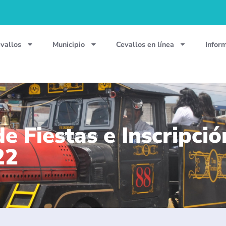
vallos
Municipio
Cevallos en línea
Infor
de Fiestas e Inscripci
22