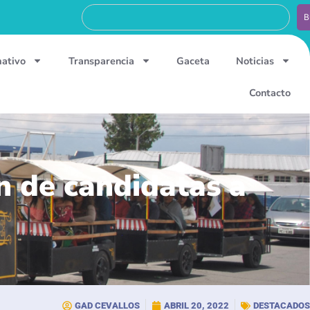
B
mativo
Transparencia
Gaceta
Noticias
Contacto
ón de candidatas a
GAD CEVALLOS
ABRIL 20, 2022
DESTACADOS