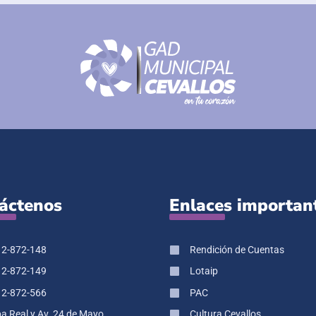
áctenos
Enlaces importan
 2-872-148
Rendición de Cuentas
 2-872-149
Lotaip
 2-872-566
PAC
pa Real y Av. 24 de Mayo
Cultura Cevallos