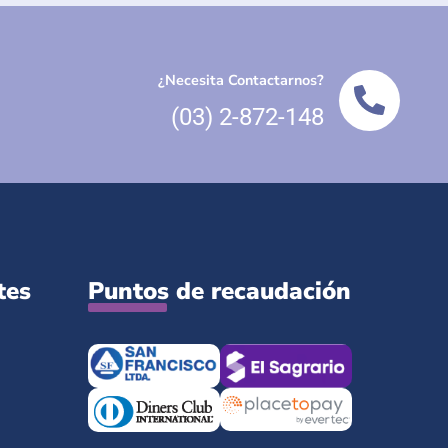
¿Necesita Contactarnos?
(03) 2-872-148
tes
Puntos de recaudación