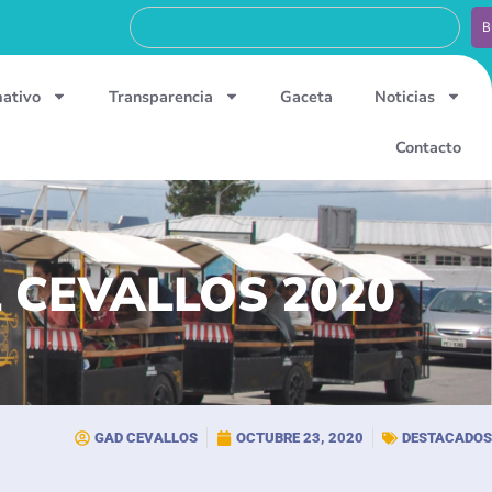
B
mativo
Transparencia
Gaceta
Noticias
Contacto
 CEVALLOS 2020
GAD CEVALLOS
OCTUBRE 23, 2020
DESTACADOS