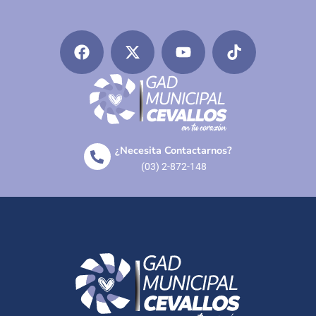
¿Necesita Contactarnos?
(03) 2-872-148