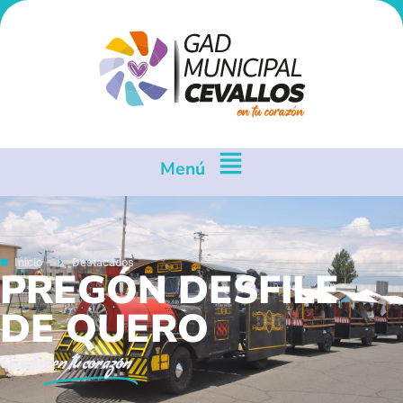
Menú
Inicio
Destacados
PREGÓN DESFILE
DE QUERO
Cevallos
en tu corazón