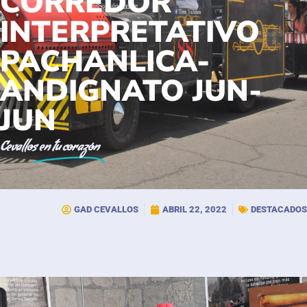
CORREDOR
INTERPRETATIVO
PACHANLICA-
ANDIGNATO JUN-
JUN
Cevallos
en tu corazón
GAD CEVALLOS
ABRIL 22, 2022
DESTACADOS