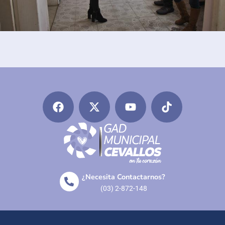
¿Necesita Contactarnos?
(03) 2-872-148