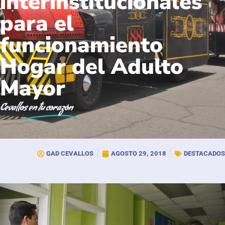
interinstitucionales
para el
funcionamiento
Hogar del Adulto
Mayor
Cevallos
en tu corazón
GAD CEVALLOS
AGOSTO 29, 2018
DESTACADOS