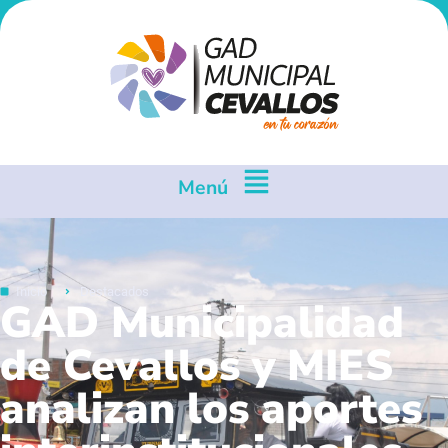
Menú
Inicio
Destacados
GAD Municipalidad
de Cevallos y MIES
analizan los aportes