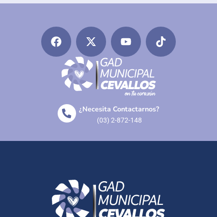
¿Necesita Contactarnos?
(03) 2-872-148