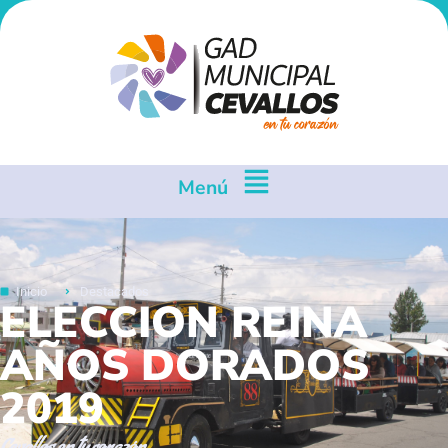
Menú
Inicio
Destacados
ELECCION REINA
AÑOS DORADOS
2019