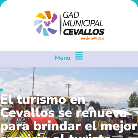
Menú
Inicio
Destacados
El turismo en
Cevallos se renueva
para brindar el mejor