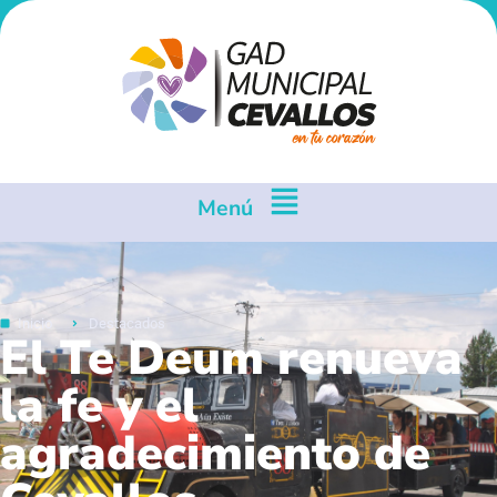
Menú
Inicio
Destacados
El Te Deum renueva
la fe y el
agradecimiento de