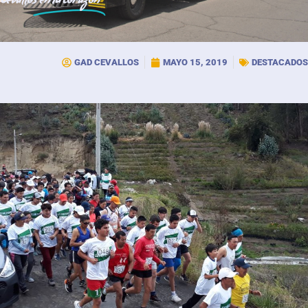
Cevallos
en tu corazón
GAD CEVALLOS
MAYO 15, 2019
DESTACADOS