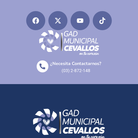
¿Necesita Contactarnos?
(03) 2-872-148