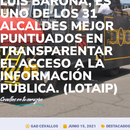
LUIS BARONA, ES
UNO DE LOS 31
ALCALDES MEJOR
PUNTUADOS EN
TRANSPARENTAR
EL ACCESO A LA
INFORMACIÓN
PÚBLICA. (LOTAIP)
Cevallos
en tu corazón
GAD CEVALLOS
JUNIO 15, 2021
DESTACADOS