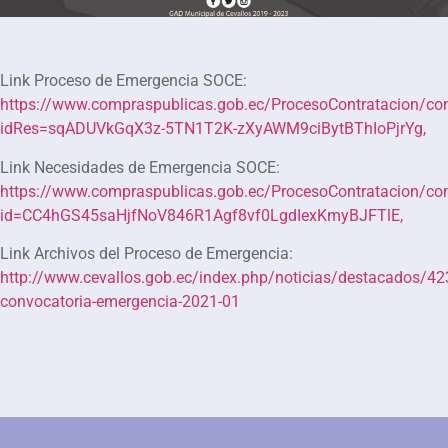
Link Proceso de Emergencia SOCE:
https://www.compraspublicas.gob.ec/ProcesoContratacion/co
idRes=sqADUVkGqX3z-5TN1T2K-zXyAWM9ciBytBThIoPjrYg,
Link Necesidades de Emergencia SOCE:
https://www.compraspublicas.gob.ec/ProcesoContratacion/c
id=CC4hGS45saHjfNoV846R1Agf8vf0LgdIexKmyBJFTlE,
Link Archivos del Proceso de Emergencia:
http://www.cevallos.gob.ec/index.php/noticias/destacados/42
convocatoria-emergencia-2021-01