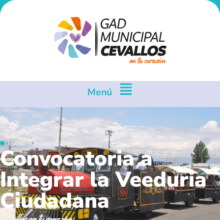
Menú
Inicio
Destacados
Convocatoria a
Integrar la Veeduria
Ciudadana