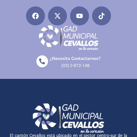
¿Necesita Contactarnos?
(03) 2-872-148
El cantón Cevallos está ubicado en el sector centro-sur de la