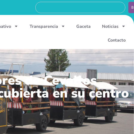
B
mativo
Transparencia
Gaceta
Noticias
Contacto
res de Cevallos
cubierta en su centro