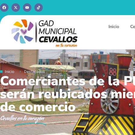
Inicio
Ce
Inicio
Destacados
Comerciantes de la P
serán reubicados mien
de comercio
Cevallos
en tu corazón