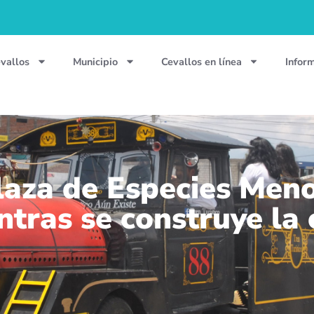
vallos
Municipio
Cevallos en línea
Infor
laza de Especies Meno
tras se construye la 